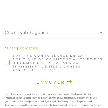
Choisir
votre
Choisir votre agence
agence
* Champ obligatoire
J'AI PRIS CONNAISSANCE DE LA
POLITIQUE DE CONFIDENTIALITÉ ET DES
INFORMATIONS RELATIVES AU
TRAITEMENT DE MES DONNÉES
PERSONNELLES (*)*
ENVOYER
Les informations recueillies sur ce formulaire sont enregistrées dans un fichier
informatisé par La Boite Immo agissant comme Sous-traitant du traitement pour la
gestion de la clientèle/prospects de l'Agence / du Réseau qui reste Responsable du
Traitement de vos Données personnelles. La base légale du traitement repose sur l'intérêt