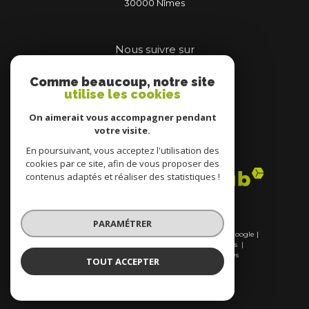
30000
nîmes
Nous suivre sur
Comme beaucoup, notre site
utilise les cookies
On aimerait vous accompagner pendant
votre visite.
Adhérents
En poursuivant, vous acceptez l'utilisation des
cookies par ce site, afin de vous proposer des
contenus adaptés et réaliser des statistiques !
PARAMÉTRER
© 2026 | Tous droits réservés | Traduction powered by Google |
Nos honoraires
Plan du site
Mentions légales
Admin
Nos liens
Politique RGPD
Cookies
TOUT ACCEPTER