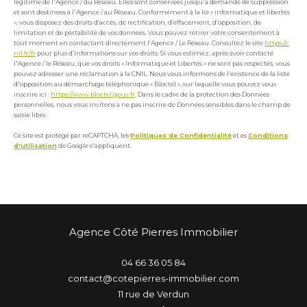
légitime de l'Agence / du Réseau. Elles sont conservées jusqu'à demande de suppression
et sont destinées à l'Agence / au Réseau. Conformément à la loi « informatique et libertés
», vous disposez des droits d’accès, de rectification, d’effacement, d’opposition, de
limitation et de portabilité de vos données. Vous pouvez retirer votre consentement à
tout moment en contactant directement l’Agence / Le Réseau. Consultez le site
https://c
nil.fr/fr
pour plus d’informations sur vos droits. Si vous estimez, après avoir contacté
l'Agence / le Réseau, que vos droits « Informatique et Libertés » ne sont pas respectés, vous
pouvez adresser une réclamation à la CNIL. Nous vous informons de l’existence de la liste
d'opposition au démarchage téléphonique « Bloctel », sur laquelle vous pouvez vous
inscrire ici :
https://www.bloctel.gouv.fr
. Dans le cadre de la protection des Données
personnelles, nous vous invitons à ne pas inscrire de Données sensibles dans le champ de
saisie libre.
Ce site est protégé par reCAPTCHA, les
Politiques de Confidentialité
et es
Conditions
d'utilisation
de Google s'appliquent.
Agence Côté Pierres Immobilier
04 66 36 05 84
contact@cotepierres-immobilier.com
11 rue de Verdun