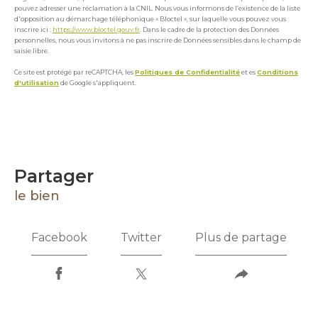
pouvez adresser une réclamation à la CNIL. Nous vous informons de l’existence de la liste
d'opposition au démarchage téléphonique « Bloctel », sur laquelle vous pouvez vous
inscrire ici :
https://www.bloctel.gouv.fr
. Dans le cadre de la protection des Données
personnelles, nous vous invitons à ne pas inscrire de Données sensibles dans le champ de
saisie libre.
Ce site est protégé par reCAPTCHA, les
Politiques de Confidentialité
et es
Conditions
d'utilisation
de Google s'appliquent.
partager
le bien
Facebook
Twitter
Plus de partage