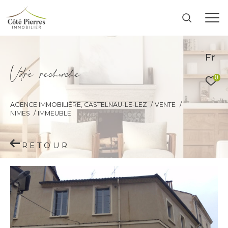
Fr
V
o
r
e
r
e
c
e
c
e
0
AGENCE IMMOBILIÈRE, CASTELNAU-LE-LEZ
VENTE
NIMES
IMMEUBLE
RETOUR