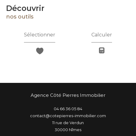
découvrir
nos outils
Sélectionner
Calculer
Agence Côté Pierres Immobilier
04 66 36 05 84
contact@cotepierres-immobilier.com
11 rue de Verdun
30000
nîmes