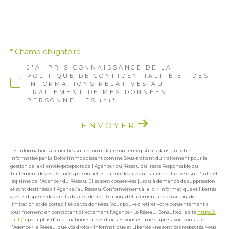
* Champ obligatoire
J'AI PRIS CONNAISSANCE DE LA
POLITIQUE DE CONFIDENTIALITÉ ET DES
INFORMATIONS RELATIVES AU
TRAITEMENT DE MES DONNÉES
PERSONNELLES (*)*
ENVOYER
Les informations recueillies sur ce formulaire sont enregistrées dans un fichier
informatisé par La Boite Immo agissant comme Sous-traitant du traitement pour la
gestion de la clientèle/prospects de l'Agence / du Réseau qui reste Responsable du
Traitement de vos Données personnelles. La base légale du traitement repose sur l'intérêt
légitime de l'Agence / du Réseau. Elles sont conservées jusqu'à demande de suppression
et sont destinées à l'Agence / au Réseau. Conformément à la loi « informatique et libertés
», vous disposez des droits d’accès, de rectification, d’effacement, d’opposition, de
limitation et de portabilité de vos données. Vous pouvez retirer votre consentement à
tout moment en contactant directement l’Agence / Le Réseau. Consultez le site
https://c
nil.fr/fr
pour plus d’informations sur vos droits. Si vous estimez, après avoir contacté
l'Agence / le Réseau, que vos droits « Informatique et Libertés » ne sont pas respectés, vous