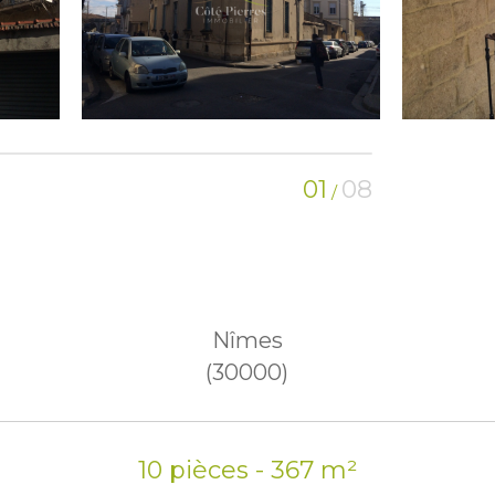
01
08
/
Nîmes
(30000)
10 pièces - 367 m²