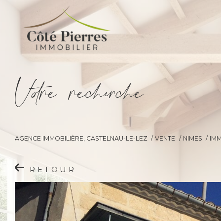
V
o
r
e
r
e
c
e
c
e
AGENCE IMMOBILIÈRE, CASTELNAU-LE-LEZ
VENTE
NIMES
IM
RETOUR