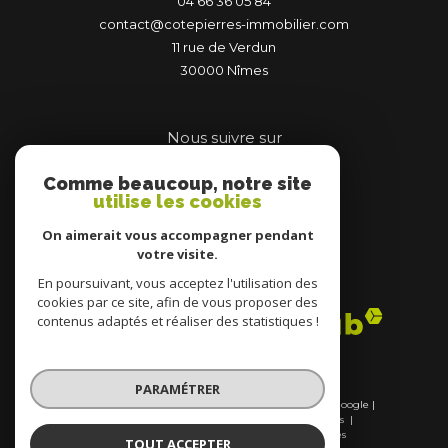
04 66 36 05 84
contact@cotepierres-immobilier.com
11 rue de Verdun
30000
nîmes
Nous suivre sur
Comme beaucoup, notre site
utilise les cookies
On aimerait vous accompagner pendant
votre visite.
Adhérents
En poursuivant, vous acceptez l'utilisation des
cookies par ce site, afin de vous proposer des
contenus adaptés et réaliser des statistiques !
PARAMÉTRER
© 2026 | Tous droits réservés | Traduction powered by Google |
Nos honoraires
Plan du site
Mentions légales
Admin
Nos liens
Politique RGPD
Cookies
TOUT ACCEPTER