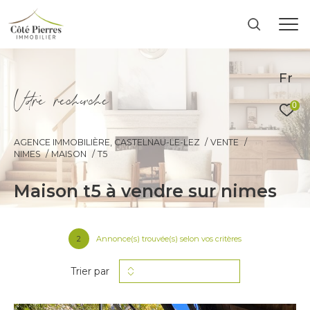
Fr
V
o
r
e
r
e
c
e
c
e
0
AGENCE IMMOBILIÈRE, CASTELNAU-LE-LEZ
VENTE
NIMES
MAISON
T5
maison t5 à vendre sur nimes
2
Annonce(s) trouvée(s) selon vos critères
Trier par