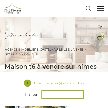
Fr
V
o
r
e
r
e
c
e
c
e
0
AGENCE IMMOBILIÈRE, CASTELNAU-LE-LEZ
VENTE
NIMES
MAISON
T6
maison t6 à vendre sur nimes
1
Annonce(s) trouvée(s) selon vos critères
Trier par