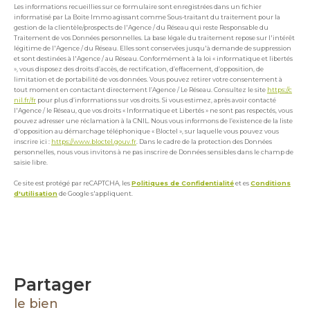
Les informations recueillies sur ce formulaire sont enregistrées dans un fichier
informatisé par La Boite Immo agissant comme Sous-traitant du traitement pour la
gestion de la clientèle/prospects de l'Agence / du Réseau qui reste Responsable du
Traitement de vos Données personnelles. La base légale du traitement repose sur l'intérêt
légitime de l'Agence / du Réseau. Elles sont conservées jusqu'à demande de suppression
et sont destinées à l'Agence / au Réseau. Conformément à la loi « informatique et libertés
», vous disposez des droits d’accès, de rectification, d’effacement, d’opposition, de
limitation et de portabilité de vos données. Vous pouvez retirer votre consentement à
tout moment en contactant directement l’Agence / Le Réseau. Consultez le site
https://c
nil.fr/fr
pour plus d’informations sur vos droits. Si vous estimez, après avoir contacté
l'Agence / le Réseau, que vos droits « Informatique et Libertés » ne sont pas respectés, vous
pouvez adresser une réclamation à la CNIL. Nous vous informons de l’existence de la liste
d'opposition au démarchage téléphonique « Bloctel », sur laquelle vous pouvez vous
inscrire ici :
https://www.bloctel.gouv.fr
. Dans le cadre de la protection des Données
personnelles, nous vous invitons à ne pas inscrire de Données sensibles dans le champ de
saisie libre.
Ce site est protégé par reCAPTCHA, les
Politiques de Confidentialité
et es
Conditions
d'utilisation
de Google s'appliquent.
partager
le bien