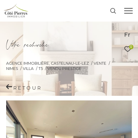
Fr
V
o
r
e
r
e
c
e
c
e
0
AGENCE IMMOBILIÈRE, CASTELNAU-LE-LEZ
VENTE
NIMES
VILLA
T5
VENDU PRESTIGE
RETOUR