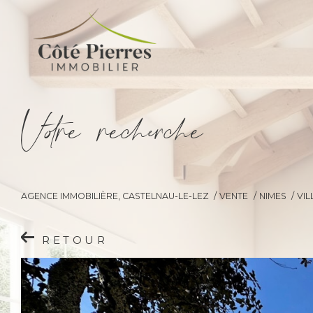
V
o
r
e
r
e
c
e
c
e
AGENCE IMMOBILIÈRE, CASTELNAU-LE-LEZ
VENTE
NIMES
VIL
RETOUR