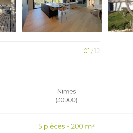
01
12
/
Nîmes
(30900)
5 pièces - 200 m²