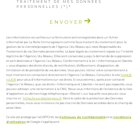
TRAITEMENT DE MES DONNÉES
PERSONNELLES (*)*
ENVOYER
Les informations recueillies sur ce formulaire sont enregistrées dans un fichier
informatisé par La Boite Immo agissant comme Sous-traitant du traitement pour la
gestion de la clientèle/prospects de l'Agence / du Réseau qui reste Responsable du
Traitement de vos Données personnelles. La base légale du traitement repose sur l'intérêt
légitime de l'Agence / du Réseau. Elles sont conservées jusqu'à demande de suppression
et sont destinées à l'Agence / au Réseau. Conformément à la loi « informatique et libertés
», vous disposez des droits d’accès, de rectification, d’effacement, d’opposition, de
limitation et de portabilité de vos données. Vous pouvez retirer votre consentement à
tout moment en contactant directement l’Agence / Le Réseau. Consultez le site
https://c
nil.fr/fr
pour plus d’informations sur vos droits. Si vous estimez, après avoir contacté
l'Agence / le Réseau, que vos droits « Informatique et Libertés » ne sont pas respectés, vous
pouvez adresser une réclamation à la CNIL. Nous vous informons de l’existence de la liste
d'opposition au démarchage téléphonique « Bloctel », sur laquelle vous pouvez vous
inscrire ici :
https://www.bloctel.gouv.fr
. Dans le cadre de la protection des Données
personnelles, nous vous invitons à ne pas inscrire de Données sensibles dans le champ de
saisie libre.
Ce site est protégé par reCAPTCHA, les
Politiques de Confidentialité
et es
Conditions
d'utilisation
de Google s'appliquent.