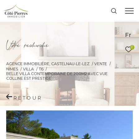
Fr
V
o
r
e
r
e
c
e
c
e
0
AGENCE IMMOBILIÈRE, CASTELNAU-LE-LEZ
VENTE
NIMES
VILLA
T6
BELLE VILLA CONTEMPORAINE DE 200M2 AVEC VUE
COLLINE EST PRESTIGE
RETOUR