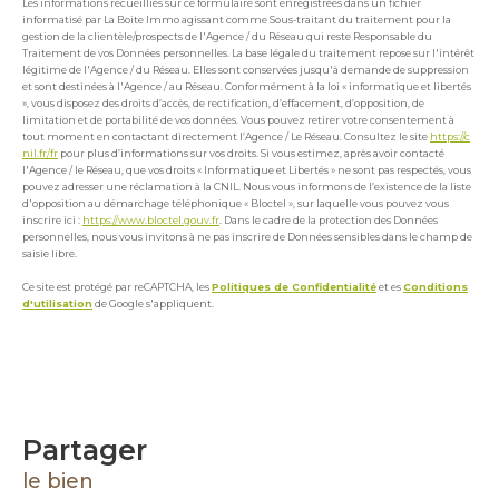
Les informations recueillies sur ce formulaire sont enregistrées dans un fichier
informatisé par La Boite Immo agissant comme Sous-traitant du traitement pour la
gestion de la clientèle/prospects de l'Agence / du Réseau qui reste Responsable du
Traitement de vos Données personnelles. La base légale du traitement repose sur l'intérêt
légitime de l'Agence / du Réseau. Elles sont conservées jusqu'à demande de suppression
et sont destinées à l'Agence / au Réseau. Conformément à la loi « informatique et libertés
», vous disposez des droits d’accès, de rectification, d’effacement, d’opposition, de
limitation et de portabilité de vos données. Vous pouvez retirer votre consentement à
tout moment en contactant directement l’Agence / Le Réseau. Consultez le site
https://c
nil.fr/fr
pour plus d’informations sur vos droits. Si vous estimez, après avoir contacté
l'Agence / le Réseau, que vos droits « Informatique et Libertés » ne sont pas respectés, vous
pouvez adresser une réclamation à la CNIL. Nous vous informons de l’existence de la liste
d'opposition au démarchage téléphonique « Bloctel », sur laquelle vous pouvez vous
inscrire ici :
https://www.bloctel.gouv.fr
. Dans le cadre de la protection des Données
personnelles, nous vous invitons à ne pas inscrire de Données sensibles dans le champ de
saisie libre.
Ce site est protégé par reCAPTCHA, les
Politiques de Confidentialité
et es
Conditions
d'utilisation
de Google s'appliquent.
partager
le bien