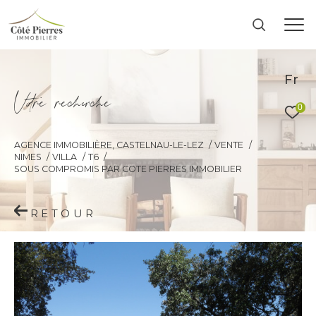
Fr
V
o
r
e
r
e
c
e
c
e
0
AGENCE IMMOBILIÈRE, CASTELNAU-LE-LEZ
VENTE
NIMES
VILLA
T6
SOUS COMPROMIS PAR COTE PIERRES IMMOBILIER
RETOUR