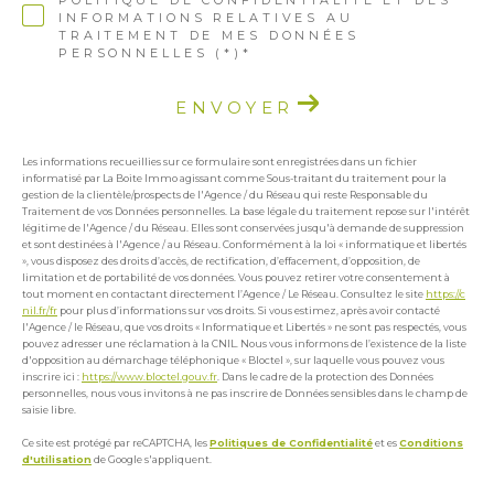
INFORMATIONS RELATIVES AU
TRAITEMENT DE MES DONNÉES
PERSONNELLES (*)*
ENVOYER
Les informations recueillies sur ce formulaire sont enregistrées dans un fichier
informatisé par La Boite Immo agissant comme Sous-traitant du traitement pour la
gestion de la clientèle/prospects de l'Agence / du Réseau qui reste Responsable du
Traitement de vos Données personnelles. La base légale du traitement repose sur l'intérêt
légitime de l'Agence / du Réseau. Elles sont conservées jusqu'à demande de suppression
et sont destinées à l'Agence / au Réseau. Conformément à la loi « informatique et libertés
», vous disposez des droits d’accès, de rectification, d’effacement, d’opposition, de
limitation et de portabilité de vos données. Vous pouvez retirer votre consentement à
tout moment en contactant directement l’Agence / Le Réseau. Consultez le site
https://c
nil.fr/fr
pour plus d’informations sur vos droits. Si vous estimez, après avoir contacté
l'Agence / le Réseau, que vos droits « Informatique et Libertés » ne sont pas respectés, vous
pouvez adresser une réclamation à la CNIL. Nous vous informons de l’existence de la liste
d'opposition au démarchage téléphonique « Bloctel », sur laquelle vous pouvez vous
inscrire ici :
https://www.bloctel.gouv.fr
. Dans le cadre de la protection des Données
personnelles, nous vous invitons à ne pas inscrire de Données sensibles dans le champ de
saisie libre.
Ce site est protégé par reCAPTCHA, les
Politiques de Confidentialité
et es
Conditions
d'utilisation
de Google s'appliquent.