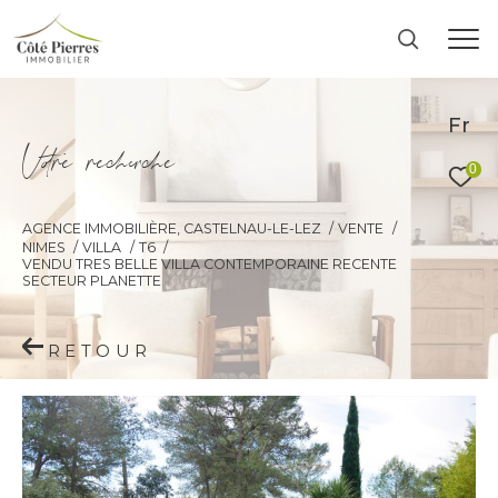
Fr
V
o
r
e
r
e
c
e
c
e
0
AGENCE IMMOBILIÈRE, CASTELNAU-LE-LEZ
VENTE
NIMES
VILLA
T6
VENDU TRES BELLE VILLA CONTEMPORAINE RECENTE
SECTEUR PLANETTE
RETOUR