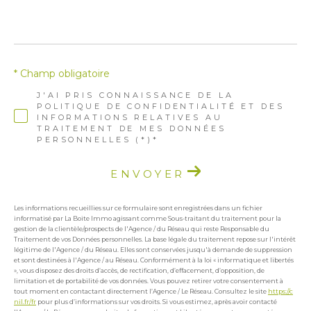
* Champ obligatoire
J'AI PRIS CONNAISSANCE DE LA
POLITIQUE DE CONFIDENTIALITÉ ET DES
INFORMATIONS RELATIVES AU
TRAITEMENT DE MES DONNÉES
PERSONNELLES (*)*
ENVOYER
Les informations recueillies sur ce formulaire sont enregistrées dans un fichier
informatisé par La Boite Immo agissant comme Sous-traitant du traitement pour la
gestion de la clientèle/prospects de l'Agence / du Réseau qui reste Responsable du
Traitement de vos Données personnelles. La base légale du traitement repose sur l'intérêt
légitime de l'Agence / du Réseau. Elles sont conservées jusqu'à demande de suppression
et sont destinées à l'Agence / au Réseau. Conformément à la loi « informatique et libertés
», vous disposez des droits d’accès, de rectification, d’effacement, d’opposition, de
limitation et de portabilité de vos données. Vous pouvez retirer votre consentement à
tout moment en contactant directement l’Agence / Le Réseau. Consultez le site
https://c
nil.fr/fr
pour plus d’informations sur vos droits. Si vous estimez, après avoir contacté