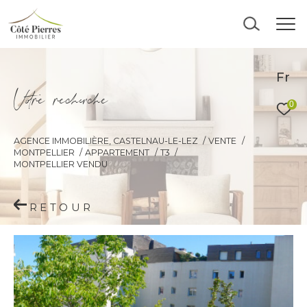
Fr
V
o
r
e
r
e
c
e
c
e
0
AGENCE IMMOBILIÈRE, CASTELNAU-LE-LEZ
VENTE
MONTPELLIER
APPARTEMENT
T3
MONTPELLIER VENDU
RETOUR