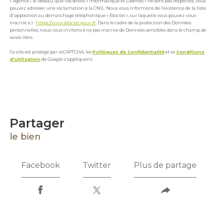
l'Agence / le Réseau, que vos droits « Informatique et Libertés » ne sont pas respectés, vous
pouvez adresser une réclamation à la CNIL. Nous vous informons de l’existence de la liste
d'opposition au démarchage téléphonique « Bloctel », sur laquelle vous pouvez vous
inscrire ici :
https://www.bloctel.gouv.fr
. Dans le cadre de la protection des Données
personnelles, nous vous invitons à ne pas inscrire de Données sensibles dans le champ de
saisie libre.
Ce site est protégé par reCAPTCHA, les
Politiques de Confidentialité
et es
Conditions
d'utilisation
de Google s'appliquent.
partager
le bien
Facebook
Twitter
Plus de partage