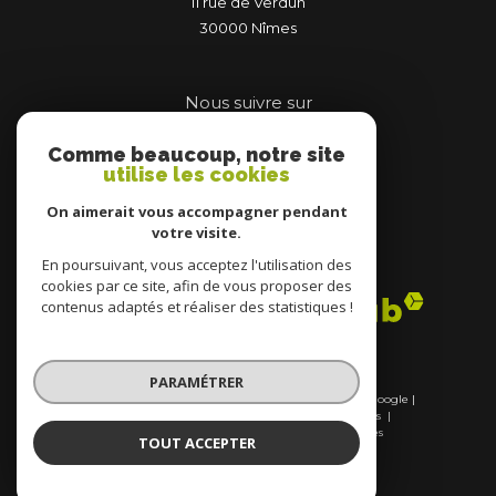
11 rue de Verdun
30000
nîmes
Nous suivre sur
Comme beaucoup, notre site
utilise les cookies
On aimerait vous accompagner pendant
votre visite.
Adhérents
En poursuivant, vous acceptez l'utilisation des
cookies par ce site, afin de vous proposer des
contenus adaptés et réaliser des statistiques !
PARAMÉTRER
© 2026 | Tous droits réservés | Traduction powered by Google |
Nos honoraires
Plan du site
Mentions légales
Admin
Nos liens
Politique RGPD
Cookies
TOUT ACCEPTER