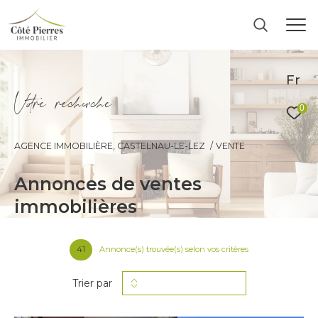
Fr
V
o
r
e
r
e
c
e
c
e
0
AGENCE IMMOBILIÈRE, CASTELNAU-LE-LEZ
VENTE
annonces de ventes
immobilières
41
Annonce(s) trouvée(s) selon vos critères
Trier par