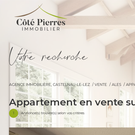
V
o
r
e
r
e
c
e
c
e
AGENCE IMMOBILIÈRE, CASTELNAU-LE-LEZ
VENTE
ALES
APP
appartement en vente su
1
Annonce(s) trouvée(s) selon vos critères