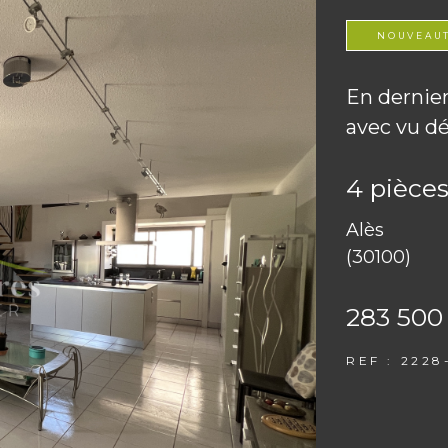
NOUVEAU
En dernier
avec vu d
4 pièces
Alès
(30100)
283 500
REF : 2228