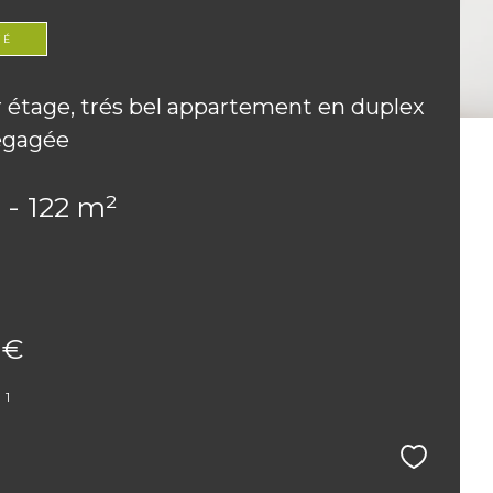
TÉ
 étage, trés bel appartement en duplex
égagée
 - 122 m²
 €
-1