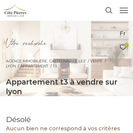
Fr
V
o
r
e
r
e
c
e
c
e
0
AGENCE IMMOBILIÈRE, CASTELNAU-LE-LEZ
VENTE
LYON
APPARTEMENT
T3
appartement t3 à vendre sur
lyon
Désolé
Aucun bien ne correspond à vos critères