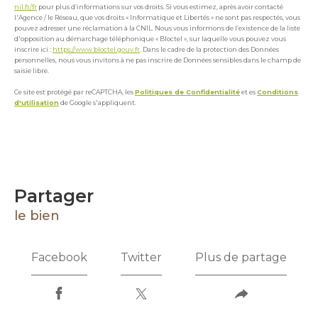
nil.fr/fr
pour plus d’informations sur vos droits. Si vous estimez, après avoir contacté
l'Agence / le Réseau, que vos droits « Informatique et Libertés » ne sont pas respectés, vous
pouvez adresser une réclamation à la CNIL. Nous vous informons de l’existence de la liste
d'opposition au démarchage téléphonique « Bloctel », sur laquelle vous pouvez vous
inscrire ici :
https://www.bloctel.gouv.fr
. Dans le cadre de la protection des Données
personnelles, nous vous invitons à ne pas inscrire de Données sensibles dans le champ de
saisie libre.
Ce site est protégé par reCAPTCHA, les
Politiques de Confidentialité
et es
Conditions
d'utilisation
de Google s'appliquent.
partager
le bien
Facebook
Twitter
Plus de partage