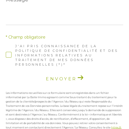
*
* Champ obligatoire
J'AI PRIS CONNAISSANCE DE LA
POLITIQUE DE CONFIDENTIALITÉ ET DES
INFORMATIONS RELATIVES AU
TRAITEMENT DE MES DONNÉES
PERSONNELLES (*)*
ENVOYER
Les informations recueillies sur ce formulaire sont enregistrées dans un fichier
informatisé par La Boite Immo agissant comme Sous-traitant du traitement pour la
gestion de la clientèle/prospects de l'Agence / du Réseau qui reste Responsable du
Traitement de vos Données personnelles. La base légale du traitement repose sur l'intérêt
légitime de l'Agence / du Réseau. Elles sont conservées jusqu'à demande de suppression
et sont destinées à l'Agence / au Réseau. Conformément à la loi « informatique et libertés
», vous disposez des droits d’accès, de rectification, d’effacement, d’opposition, de
limitation et de portabilité de vos données. Vous pouvez retirer votre consentement à
tout moment en contactant directement l’Agence / Le Réseau. Consultez le site
https://c