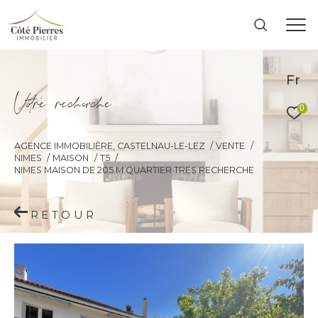
Fr
V
o
r
e
r
e
c
e
c
e
0
AGENCE IMMOBILIÈRE, CASTELNAU-LE-LEZ
VENTE
NIMES
MAISON
T5
NIMES MAISON DE 205 M QUARTIER TRES RECHERCHE
RETOUR