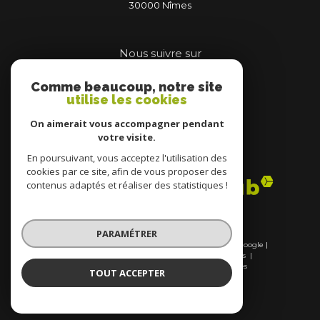
30000
nîmes
Nous suivre sur
Comme beaucoup, notre site
utilise les cookies
On aimerait vous accompagner pendant
votre visite.
Adhérents
En poursuivant, vous acceptez l'utilisation des
cookies par ce site, afin de vous proposer des
contenus adaptés et réaliser des statistiques !
PARAMÉTRER
© 2026 | Tous droits réservés | Traduction powered by Google |
Nos honoraires
Plan du site
Mentions légales
Admin
Nos liens
Politique RGPD
Cookies
TOUT ACCEPTER